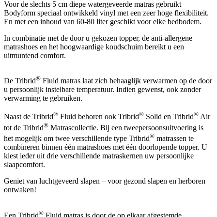
Voor de slechts 5 cm diepe watergeveerde matras gebruikt
Bodyform speciaal ontwikkeld vinyl met een zeer hoge flexibiliteit.
En met een inhoud van 60-80 liter geschikt voor elke bedbodem.
In combinatie met de door u gekozen topper, de anti-allergene
matrashoes en het hoogwaardige koudschuim bereikt u een
uitmuntend comfort.
®
De Tribrid
Fluid matras laat zich behaaglijk verwarmen op de door
u persoonlijk instelbare temperatuur. Indien gewenst, ook zonder
verwarming te gebruiken.
®
®
®
Naast de Tribrid
Fluid behoren ook Tribrid
Solid en Tribrid
Air
®
tot de Tribrid
Matrascollectie. Bij een tweepersoonsuitvoering is
®
het mogelijk om twee verschillende type Tribrid
matrassen te
combineren binnen één matrashoes met één doorlopende topper. U
kiest ieder uit drie verschillende matraskernen uw persoonlijke
slaapcomfort.
Geniet van luchtgeveerd slapen – voor gezond slapen en herboren
ontwaken!
®
Een Tribrid
Fluid matras is door de op elkaar afgestemde