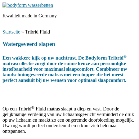
Ga
naar
Kwaliteit made in Germany
de
inhoud
Menu
Startseite
»
Tribrid Fluid
Watergeveerd slapen
®
Een wakkere kijk op uw nachtrust. De Bodyform Tribrid
matrascollectie zorgt door de ruime keuze aan persoonlijke
instelbaarheid voor maximaal slaapcomfort. Combineer uw
koudschuimgeveerde matras met een topper die het meest
perfect aansluit bij uw wensen voor optimaal slaapcomfort.
®
Op een Tribrid
Fluid matras slaapt u diep en vast. Door de
gelijkmatige verdeling van uw lichaamsgewicht vermindert de druk
op uw lichaam en maakt zo een ongeremde doorbloeding mogelijk.
Uw rug wordt perfect ondersteund en u kunt zich helemaal
ontspannen.